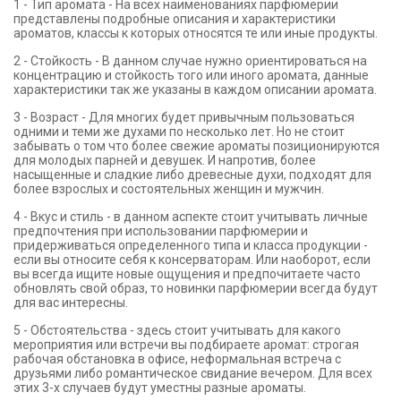
1 - Тип аромата - На всех наименованиях парфюмерии
представлены подробные описания и характеристики
ароматов, классы к которых относятся те или иные продукты.
2 - Стойкость - В данном случае нужно ориентироваться на
концентрацию и стойкость того или иного аромата, данные
характеристики так же указаны в каждом описании аромата.
3 - Возраст - Для многих будет привычным пользоваться
одними и теми же духами по несколько лет. Но не стоит
забывать о том что более свежие ароматы позиционируются
для молодых парней и девушек. И напротив, более
насыщенные и сладкие либо древесные духи, подходят для
более взрослых и состоятельных женщин и мужчин.
4 - Вкус и стиль - в данном аспекте стоит учитывать личные
предпочтения при использовании парфюмерии и
придерживаться определенного типа и класса продукции -
если вы относите себя к консерваторам. Или наоборот, если
вы всегда ищите новые ощущения и предпочитаете часто
обновлять свой образ, то новинки парфюмерии всегда будут
для вас интересны.
5 - Обстоятельства - здесь стоит учитывать для какого
мероприятия или встречи вы подбираете аромат: строгая
рабочая обстановка в офисе, неформальная встреча с
друзьями либо романтическое свидание вечером. Для всех
этих 3-х случаев будут уместны разные ароматы.