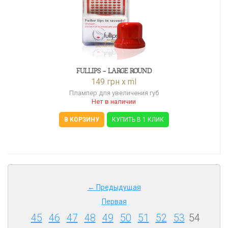
FULLIPS - LARGE ROUND
149 грн x ml
Плампер для увеличения губ
Нет в наличии
В КОРЗИНУ
КУПИТЬ В 1 КЛИК
← Предыдущая
Первая
45
46
47
48
49
50
51
52
53
54