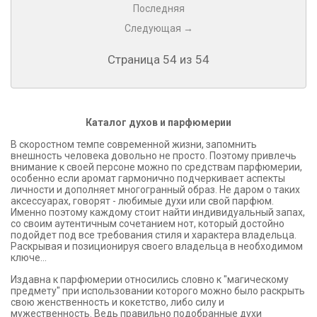
Последняя
Следующая →
Страница 54 из 54
Каталог духов и парфюмерии
В скоростном темпе современной жизни, запомнить
внешность человека довольно не просто. Поэтому привлечь
внимание к своей персоне можно по средствам парфюмерии,
особенно если аромат гармонично подчеркивает аспекты
личности и дополняет многогранный образ. Не даром о таких
аксессуарах, говорят - любимые духи или свой парфюм.
Именно поэтому каждому стоит найти индивидуальный запах,
со своим аутентичным сочетанием нот, который достойно
подойдет под все требования стиля и характера владельца.
Раскрывая и позиционируя своего владельца в необходимом
ключе...
Издавна к парфюмерии относились словно к "магическому
предмету" при использовании которого можно было раскрыть
свою женственность и кокетство, либо силу и
мужественность. Ведь правильно подобранные духи