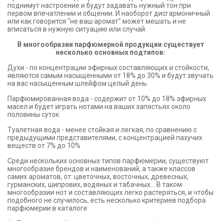
поднимут настроение и будут задавать нужный тон при
первом впечатлении и общении. И наоборот дисгармоничный
или как говорится "не ваш аромат" может мешать и не
вписаться в нужную ситуацию или случай.
В многообразии парфюмерной продукции существует
несколько основных подтипов:
Духи - по концентрации эфирных составляющих и стойкости,
являются самым насыщенными от 18% до 30% и будут звучать
на вас насыщенным шлейфом целый день
Парфюмированная вода - содержит от 10% до 18% эфирных
масел и будет играть нотами на ваших запястьях около
половины суток
Туалетная вода - менее стойкая и легкая, по сравнению с
предыдущими представителями, с концентрацией пахучих
веществ от 7% до 10%
Среди нескольких основных типов парфюмерии, существуют
многообразие брендов и наименований, а также классов
самих ароматов, от: цветочных, восточных, древесных,
гурманских, шипрових, водяных и табачных... В таком
многообразии нот и составляющих легко растеряться, и чтобы
подобного не случилось, есть несколько критериев подбора
парфюмерии в каталоге: