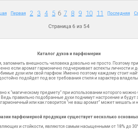
2
3
4
5
6
7
8
9
10
11
щая
Первая
Последняя
С
Страница 6 из 54
Каталог духов и парфюмерии
, запомнить внешность человека довольно не просто. Поэтому пр
енно если аромат гармонично подчеркивает аспекты личности и д
 любимые духи или свой парфюм. Именно поэтому каждому стоит най
достойно подойдет под все требования стиля и характера владель
но к "магическому предмету" при использовании которого можно
ь. Ведь правильно подобранные духи поднимут настроение и будут
сгармоничный или как говорится "не ваш аромат" может мешать и 
разии парфюмерной продукции существует несколько основных
вляющих и стойкости, являются самым насыщенными от 18% до 30