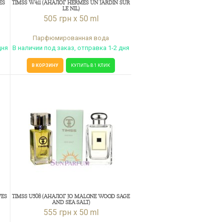
ES
TIMSS W411 (АНАЛОГ HERMES UN JARDIN SUR
LE NIL)
505 грн x 50 ml
Парфюмированная вода
дня
В наличии под заказ, отправка 1-2 дня
В КОРЗИНУ
КУПИТЬ В 1 КЛИК
VES
TIMSS U508 (АНАЛОГ JO MALONE WOOD SAGE
AND SEA SALT)
555 грн x 50 ml