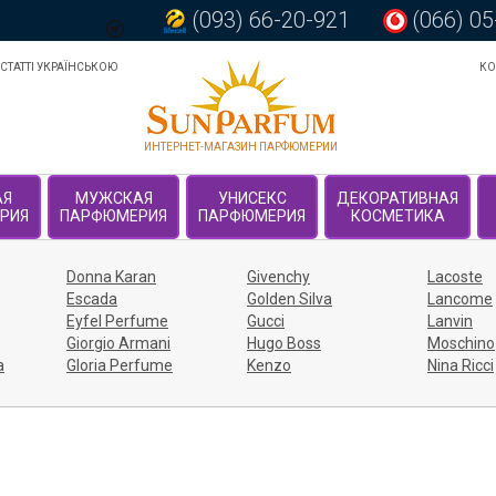
(093) 66-20-921
(066) 0
СТАТТІ УКРАЇНСЬКОЮ
КО
ИНТЕРНЕТ-МАГАЗИН ПАРФЮМЕРИИ
АЯ
МУЖСКАЯ
УНИСЕКС
ДЕКОРАТИВНАЯ
РИЯ
ПАРФЮМЕРИЯ
ПАРФЮМЕРИЯ
КОСМЕТИКА
Donna Karan
Givenchy
Lacoste
Escada
Golden Silva
Lancome
Eyfel Perfume
Gucci
Lanvin
Giorgio Armani
Hugo Boss
Moschino
a
Gloria Perfume
Kenzo
Nina Ricci