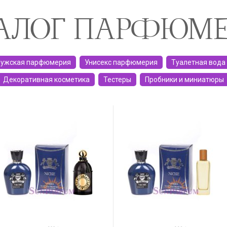
АЛОГ ПАРФЮМ
ужская парфюмерия
Унисекс парфюмерия
Туалетная вода
Декоративная косметика
Тестеры
Пробники и миниатюры