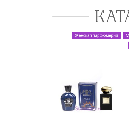
КАТ
Женская парфюмерия
М