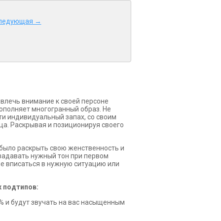
ледующая →
ивлечь внимание к своей персоне
ополняет многогранный образ. Не
ти индивидуальный запах, со своим
ца. Раскрывая и позиционируя своего
 было раскрыть свою женственность и
 задавать нужный тон при первом
не вписаться в нужную ситуацию или
 подтипов:
% и будут звучать на вас насыщенным