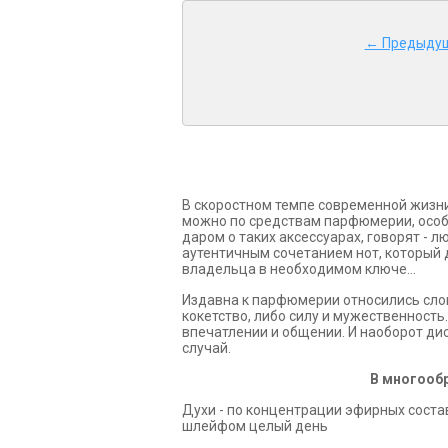
← Предыду
В скоростном темпе современной жизни
можно по средствам парфюмерии, особ
даром о таких аксессуарах, говорят -
аутентичным сочетанием нот, который 
владельца в необходимом ключе...
Издавна к парфюмерии относились слов
кокетство, либо силу и мужественност
впечатлении и общении. И наоборот ди
случай.
В многооб
Духи - по концентрации эфирных соста
шлейфом целый день