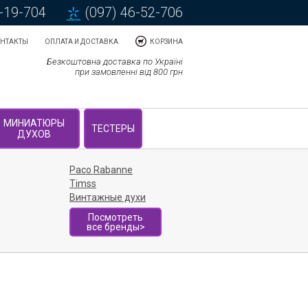
5-19-704
(097) 46-52-706
НТАКТЫ
ОПЛАТА И ДОСТАВКА
КОРЗИНА
Безкоштовна доставка по Україні
при замовленні від 800 грн
МИНИАТЮРЫ
ТЕСТЕРЫ
ДУХОВ
Paco Rabanne
Timss
Винтажные духи
Посмотреть
все бренды>