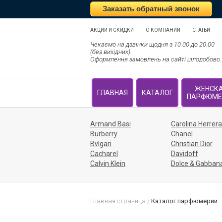
Заказать обратный звонок
АКЦИИ И СКИДКИ
О КОМПАНИИ
СТАТЬИ
Чекаємо на дзвінки щодня з 10.00 до 20.00
(без вихідних).
Оформлення замовлень на сайті цілодобово.
ЖЕНСК
ГЛАВНАЯ
КАТАЛОГ
ПАРФЮМЕ
Armand Basi
Carolina Herrera
Burberry
Chanel
Bvlgari
Christian Dior
Cacharel
Davidoff
Calvin Klein
Dolce & Gabban
Главная страница
/
Каталог парфюмерии