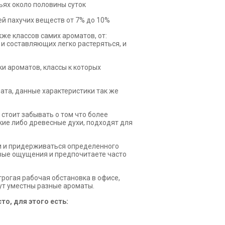
ьях около половины суток
ей пахучих веществ от 7% до 10%
же классов самих ароматов, от:
 и составляющих легко растеряться, и
и ароматов, классы к которых
мата, данные характеристики так же
 стоит забывать о том что более
ие либо древесные духи, подходят для
ии и придерживаться определенного
новые ощущения и предпочитаете часто
трогая рабочая обстановка в офисе,
ут уместны разные ароматы.
то, для этого есть: