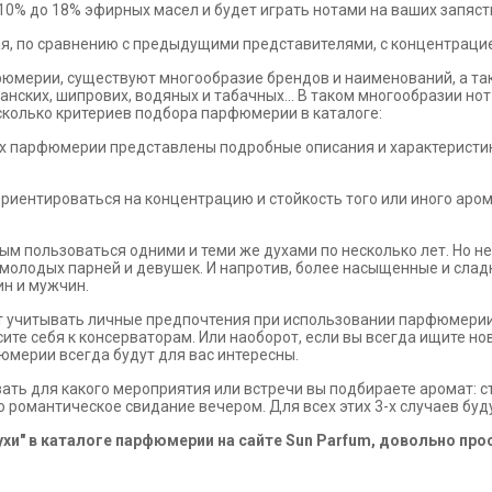
0% до 18% эфирных масел и будет играть нотами на ваших запяст
кая, по сравнению с предыдущими представителями, с концентраци
юмерии, существуют многообразие брендов и наименований, а так
анских, шипрових, водяных и табачных... В таком многообразии нот
есколько критериев подбора парфюмерии в каталоге:
иях парфюмерии представлены подробные описания и характеристик
 ориентироваться на концентрацию и стойкость того или иного аро
ным пользоваться одними и теми же духами по несколько лет. Но не
олодых парней и девушек. И напротив, более насыщенные и сладк
н и мужчин.
стоит учитывать личные предпочтения при использовании парфюмер
осите себя к консерваторам. Или наоборот, если вы всегда ищите 
юмерии всегда будут для вас интересны.
ывать для какого мероприятия или встречи вы подбираете аромат: с
 романтическое свидание вечером. Для всех этих 3-х случаев буд
хи" в каталоге парфюмерии на сайте Sun Parfum, довольно прос