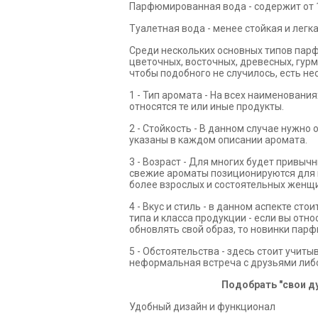
Парфюмированная вода - содержит от 1
Туалетная вода - менее стойкая и лег
Среди нескольких основных типов парф
цветочных, восточных, древесных, гурм
чтобы подобного не случилось, есть н
1 - Тип аромата - На всех наименован
относятся те или иные продукты.
2 - Стойкость - В данном случае нужно
указаны в каждом описании аромата.
3 - Возраст - Для многих будет привыч
свежие ароматы позиционируются для м
более взрослых и состоятельных женщи
4 - Вкус и стиль - в данном аспекте 
типа и класса продукции - если вы отн
обновлять свой образ, то новинки парф
5 - Обстоятельства - здесь стоит учит
неформальная встреча с друзьями либо
Подобрать "свои ду
Удобный дизайн и функционал