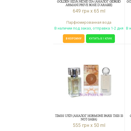
GOLDEN SILVA NICHE 024 (АНАЛОГ GIORGIO
GO
ARMANI PRIVE ROSE D'ARABIE)
649 грн x 65 ml
Парфюмированная вода
В наличии под заказ, отправка 1-2 дня
В 
В КОРЗИНУ
КУПИТЬ В 1 КЛИК
TIMSS U525 (АНАЛОГ HORMONE PARIS THIS IS
NOT GABA)
555 грн x 50 ml