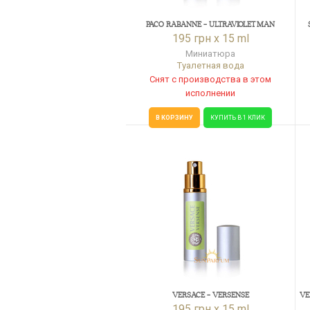
PACO RABANNE - ULTRAVIOLET MAN
195 грн x 15 ml
Миниатюра
Туалетная вода
Снят с производства в этом
исполнении
В КОРЗИНУ
КУПИТЬ В 1 КЛИК
VERSACE - VERSENSE
VE
195 грн x 15 ml