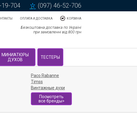
5-19-704
(097) 46-52-706
НТАКТЫ
ОПЛАТА И ДОСТАВКА
КОРЗИНА
Безкоштовна доставка по Україні
при замовленні від 800 грн
МИНИАТЮРЫ
ТЕСТЕРЫ
ДУХОВ
Paco Rabanne
Timss
Винтажные духи
Посмотреть
все бренды>