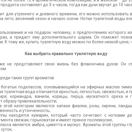
тся не более 12% ароматической композиции, а в женской – до 2
продукта составляет до 3-х часов, тогда как духи звучат до 10 час
т для утреннего и дневного времени, его можно использовать в
а лето, весенний сезон и начало осени. Нотки туалетной воды ел
ользования и на подарок человеку, о предпочтениях которого и
браз, а придаст ему дополнительного шарма. Он поможет поз
и. К тому же, купить туалетную воду
можно по более низкой цене,
Как выбрать правильно туалетную воду
е не представляют свою жизнь без флакончика духов. Он ст
ром.
еди таких групп ароматов:
 богатых подклассов, основывающийся на эфирных маслах лимон
ая туалетная вода отличается яркостью, легкостью, свежестью, и 
я, кориандра, ванили, корицы, перца, мускатного ореха и 
т образу привлекательности;
 этой категории являются запахи фиалки, розы, сирени, ланды
енность и утонченность;
пы находится кумарин, который часто сочетают с нотками дер
мента свежая, горьковатая и имеет пряное послевкусие;
ласса является амбра, циветта и мускус. Ароматы этой группы гл
суток;