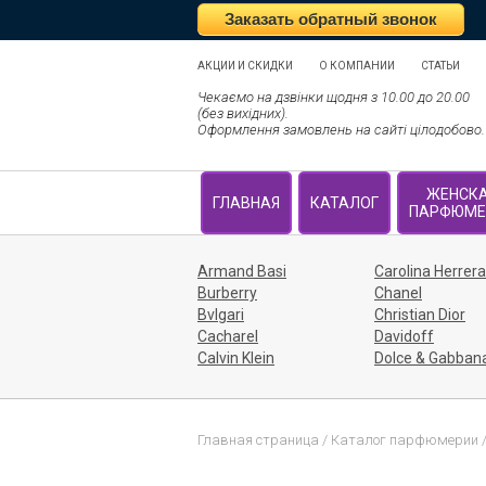
Заказать обратный звонок
АКЦИИ И СКИДКИ
О КОМПАНИИ
СТАТЬИ
Чекаємо на дзвінки щодня з 10.00 до 20.00
(без вихідних).
Оформлення замовлень на сайті цілодобово.
ЖЕНСК
ГЛАВНАЯ
КАТАЛОГ
ПАРФЮМЕ
Armand Basi
Carolina Herrera
Burberry
Chanel
Bvlgari
Christian Dior
Cacharel
Davidoff
Calvin Klein
Dolce & Gabban
Главная страница
/
Каталог парфюмерии