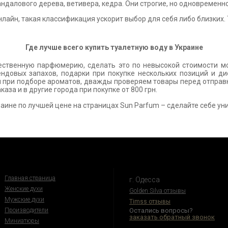
андалового дерева, ветивера, кедра. Они строгие, но одновременно
лайн, такая классификация ускорит выбор для себя либо близких. 
Где лучше всего купить туалетную воду в Украине
ественную парфюмерию, сделать это по невысокой стоимости мо
ндовых запахов, подарки при покупке нескольких позиций и ди
м при подборе ароматов, дважды проверяем товары перед отправ
аза и в другие города при покупке от 800 грн.
раине по лучшей цене
на страницах Sun Parfum – сделайте себе у
Главная страница
г. Одесса
Женские духи
Golden Silva отзывы
Мужские духи
Timss отзывы
Производители
Остались вопросы?
заказать обратный звонок
Миниатюры