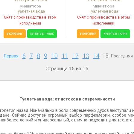
Миниатюра
Миниатюра
Туалетная вода
Туалетная вода
Снят с производства в этом
Снят с производства в этом
исполнении
исполнении
В КОРЗИНУ
КУПИТЬ В 1 КЛИК
В КОРЗИНУ
КУПИТЬ В 1 КЛИК
6
7
8
9
10
11
12
13
14
15
Первая
Последняя
Страница 15 из 15
Туалетная вода: от истоков к современности
олетия назад. Изначально в роли современных духов выступали 
дане. Сейчас доступен огромный выбор парфюмерии, особое ме
аиболее легкий и универсальный, отлично подходит для тех, кт