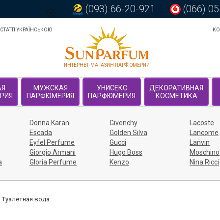
(093) 66-20-921
(066) 0
СТАТТІ УКРАЇНСЬКОЮ
КО
ИНТЕРНЕТ-МАГАЗИН ПАРФЮМЕРИИ
АЯ
МУЖСКАЯ
УНИСЕКС
ДЕКОРАТИВНАЯ
РИЯ
ПАРФЮМЕРИЯ
ПАРФЮМЕРИЯ
КОСМЕТИКА
Donna Karan
Givenchy
Lacoste
Escada
Golden Silva
Lancome
Eyfel Perfume
Gucci
Lanvin
Giorgio Armani
Hugo Boss
Moschino
a
Gloria Perfume
Kenzo
Nina Ricci
/
Туалетная вода