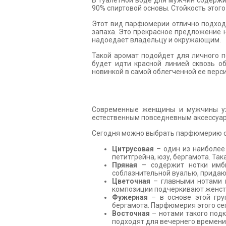
В туалетной воде для мужчин содержи
90% спиртовой основы. Стойкость этого 
Этот вид парфюмерии отлично подходи
запаха. Это прекрасное предложение н
надоедает владельцу и окружающим.
Такой аромат подойдет для личного п
будет идти красной линией сквозь о
новинкой в самой облегченной ее верси
Современные женщины и мужчины уж
естественным повседневным аксессуа
Сегодня можно выбрать парфюмерию ср
Цитрусовая
– один из наиболее
петитгрейна, юзу, бергамота. Так
Пряная
– содержит нотки имбир
соблазнительной вуалью, придаю
Цветочная
– главными нотами в
композиции подчеркивают женств
Фужерная
– в основе этой груп
бергамота. Парфюмерия этого сег
Восточная
– нотами такого подк
подходят для вечернего времени 