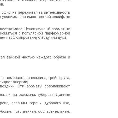
0% концентрированного аромата на 80-
ов.
 офис, не переживая за интенсивность
е уловимы, она имеет легкий шлейф, не
звестно мало. Ненавязчивый аромат не
накомиться с популярной парфюмерной
 чем парфюмированную воду или духи.
ал важной частью каждого образа и
а, померанца, апельсина, грейпфрута,
придает энергии;
гвоздики. Эти ароматы обволакивают
ша, лилии, жасмина, тубероза. Данные
ева, лаванды, герани, дубового мха,
убокие, чувственные, обольстительные,