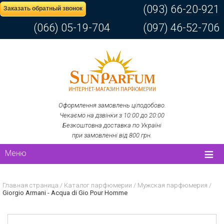
(093) 66-20-921
Заказать обратный звонок
(066) 05-19-704
(097) 46-52-706
ИНТЕРНЕТ-МАГАЗИН ПАРФЮМЕРИИ
Оформлення замовлень цілодобово.
Чекаємо на дзвінки з 10:00 до 20:00
Безкоштовна доставка по Україні
при замовленні від 800 грн.
Меню
Главная страница
/
Каталог парфюмерии
/
Мужская парфюмерия
/
Giorgio Armani - Acqua di Gio Pour Homme