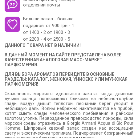
отделении почты
Больше заказ - больше
подарков: от 900 грн - 1
от 1400 - 2 от 1900 - 3
от 2200 - 4 от 2500 - 5
ДАННОГО ТОВАРА НЕТ В НАЛИЧИИ!
В ДАННЫЙ МОМЕНТ НА САЙТЕ ПРЕДСТАВЛЕНА БОЛЕЕ
КАЧЕСТВЕННАЯ АНАЛОГОВАЯ МАСС-МАРКЕТ
ПАРФЮМЕРИЯ.
ДЛЯ ВЫБОРА АРОМАТОВ ПЕРЕЙДИТЕ В ОСНОВНЫЕ
РАЗДЕЛЫ: КАТАЛОГ, ЖЕНСКАЯ, УНИСЕКС ИЛИ МУЖСКАЯ
ПАРФЮМЕРИЯ!
Сказочность морского идеального заката, когда длинные
лучики солнца поплясывают бликами на небесно-голубой
глади, воздух дышит теплотой, песчаный берег уводит в
неблизкую даль. Волны небрежно накатываются на прибой,
хотят смыть следы человеческого пребывания в райском
золотом уголке. Первозданное превосходство природы, сила
морской среды отразились в Giorgio Armani Acqua di Gio Pour
Homme. Шипровый свежий запах создан как ассоциация
свету и экзотическим тропикам. Подчеркивает безграничный