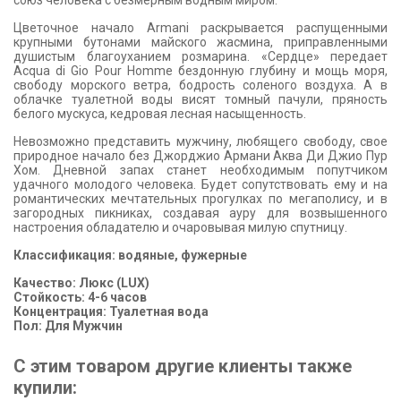
союз человека с безмерным водным миром.
Цветочное начало Armani раскрывается распущенными
крупными бутонами майского жасмина, приправленными
душистым благоуханием розмарина. «Сердце» передает
Acqua di Gio Pour Homme бездонную глубину и мощь моря,
свободу морского ветра, бодрость соленого воздуха. А в
облачке туалетной воды висят томный пачули, пряность
белого мускуса, кедровая лесная насыщенность.
Невозможно представить мужчину, любящего свободу, свое
природное начало без Джорджио Армани Аква Ди Джио Пур
Хом. Дневной запах станет необходимым попутчиком
удачного молодого человека. Будет сопутствовать ему и на
романтических мечтательных прогулках по мегаполису, и в
загородных пикниках, создавая ауру для возвышенного
настроения обладателю и очаровывая милую спутницу.
Классификация: водяные, фужерные
Качество: Люкс (LUX)
Стойкость: 4-6 часов
Концентрация: Туалетная вода
Пол: Для Мужчин
С этим товаром другие клиенты также
купили: