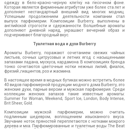
одежду в бело-красно-черную клетку на песочном фоне.
Которая является фирменным атрибутом уже более ста лет и
дополняет нестандартный внешний вид многих модниц.
Успешным продолжением деятельности компании стал
выпуск парфюмерии. Композиции Burberry, выполнены в
английской строгости и сдержанности. Волшебные ароматы
дополняют дневной наряд, украшают вечерний образ и
подчеркивают благородный вкус.
Туалетная вода и духи Burberry
Ароматы Burberry, поражают сочетанием свежих чайных
листьев, сочных цитрусовых и летних ягод с насыщенными
запахами ладана, мускуса, кардамона. В композициях бренда
тонко сочетаются цветочные нотки нежных лилий, фиалок,
фрезий ,гиацинтов, роз и жасмина.
В настоящее время в модных бутиках можно встретить более
40 видов парфюмерной продукции модного дома Burberry, это
женские духи, парные версии и мужская парфюмерия. Среди
коллекции женских запахов такие известные ароматы:
Summer for Woman, Weekend, Sport Ice, London, Body Intense,
Brit Sheer, Gold.
Композиции мужской парфюмерии, можно считать
подлинным шедевром, воплощением изысканного вкуса.
Звучание ноток пряностей переплетаются с нотками мокрого
дерева и мха. Парфюмированные и туалетные воды The Beat