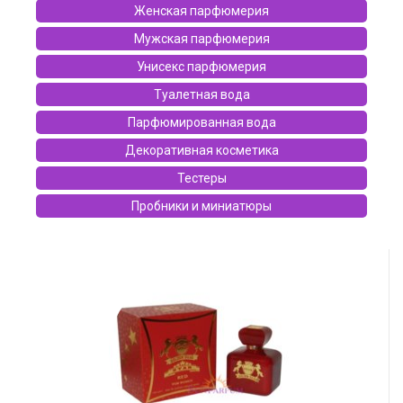
Женская парфюмерия
Мужская парфюмерия
Унисекс парфюмерия
Туалетная вода
Парфюмированная вода
Декоративная косметика
Тестеры
Пробники и миниатюры