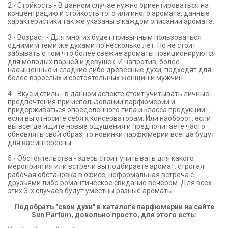
2 - Стойкость - В данном случае нужно ориентироваться на
концентрацию и стойкость того или иного аромата, данные
характеристики так же указаны в каждом описании аромата.
3 - Возраст - Для многих будет привычным пользоваться
одними и теми же духами по несколько лет. Но не стоит
забывать о том что более свежие ароматы позиционируются
для молодых парней и девушек. И напротив, более
насыщенные и сладкие либо древесные духи, подходят для
более взрослых и состоятельных женщин и мужчин.
4 - Вкус и стиль - в данном аспекте стоит учитывать личные
предпочтения при использовании парфюмерии и
придерживаться определенного типа и класса продукции -
если вы относите себя к консерваторам. Или наоборот, если
вы всегда ищите новые ощущения и предпочитаете часто
обновлять свой образ, то новинки парфюмерии всегда будут
для вас интересны.
5 - Обстоятельства - здесь стоит учитывать для какого
мероприятия или встречи вы подбираете аромат: строгая
рабочая обстановка в офисе, неформальная встреча с
друзьями либо романтическое свидание вечером. Для всех
этих 3-х случаев будут уместны разные ароматы.
Подобрать "свои духи" в каталоге парфюмерии на сайте
Sun Parfum, довольно просто, для этого есть: