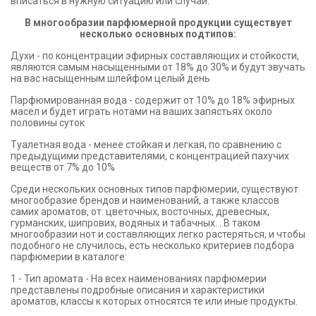
вписаться в нужную ситуацию или случай.
В многообразии парфюмерной продукции существует
несколько основных подтипов:
Духи - по концентрации эфирных составляющих и стойкости,
являются самым насыщенными от 18% до 30% и будут звучать
на вас насыщенным шлейфом целый день
Парфюмированная вода - содержит от 10% до 18% эфирных
масел и будет играть нотами на ваших запястьях около
половины суток
Туалетная вода - менее стойкая и легкая, по сравнению с
предыдущими представителями, с концентрацией пахучих
веществ от 7% до 10%
Среди нескольких основных типов парфюмерии, существуют
многообразие брендов и наименований, а также классов
самих ароматов, от: цветочных, восточных, древесных,
гурманских, шипрових, водяных и табачных... В таком
многообразии нот и составляющих легко растеряться, и чтобы
подобного не случилось, есть несколько критериев подбора
парфюмерии в каталоге:
1 - Тип аромата - На всех наименованиях парфюмерии
представлены подробные описания и характеристики
ароматов, классы к которых относятся те или иные продукты.