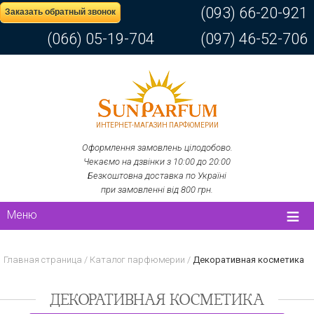
(093) 66-20-921
Заказать обратный звонок
(066) 05-19-704
(097) 46-52-706
ИНТЕРНЕТ-МАГАЗИН ПАРФЮМЕРИИ
Оформлення замовлень цілодобово.
Чекаємо на дзвінки з 10:00 до 20:00
Безкоштовна доставка по Україні
при замовленні від 800 грн.
Меню
Главная страница
/
Каталог парфюмерии
/
Декоративная косметика
ДЕКОРАТИВНАЯ КОСМЕТИКА