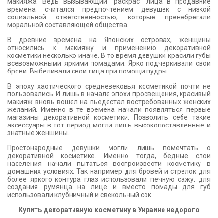
макияжа. Ведь вызывающий "раскрас" лица в продавние
времена, считался предпочтением девушек с низкой
социальной ответственностью, которые пренебрегали
моральной составляющей общества.
В древние времена на Японских островах, женщины
относились к макияжу и применению декоративной
косметики несколько иначе. В то время девушки красили губы
всевозможными яркими помадами. Ярко подчеркивали свои
брови. Выбеливали свои лица при помощи пудры.
В эпоху хаотического средневековья косметикой почти не
пользовались. И лишь в начале эпохи просвещения, красивый
макияж вновь вошел на пьедестал востребованных женских
желаний. Именно в те времена начали появляться первые
магазины декоративной косметики. Позволить себе такие
аксессуары в тот период могли лишь высокопоставленные и
знатные женщины.
Простонародные девушки могли лишь помечтать о
декоративной косметике. Именно тогда, бедные слои
населения начали пытаться воспроизвести косметику в
домашних условиях. Так например для бровей и стрелок для
более яркого контура глаз использовали печную сажу, для
создания румянца на лице и вместо помады для губ
использовали клубничный и свекольный сок.
Купить декоративную косметику в Украине недорого