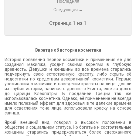
Последняя
Следующая →
Страница 1 из 1
Вкратце об истории косметики
История появления первой косметики и применения её для
создания макияжа, уходит своими корнями в глубокую
древность. Девушки и женщины во все времена старались
подчеркнуть свою естественную красоту, либо скрыть её
недостатки по средствам декоративной косметики. Первые
упоминания о макияже и наведении красоты на лице, дошли
из глубин истории, начиная с древнего Египта, еще за долго
до царицы Клеопатры. В продавней Греции так же
использовалась косметика. Однако, её применение не всегда
имело полезный эффект для здоровья, в те далекие времена
для осветления тона лица использовали краску на основе
свинца.
Яркий внешний вид, говорил о высоком положении в
обществе и социальном статусе. Но богатые и состоятельные
женщины старались придерживаться более сдержанного