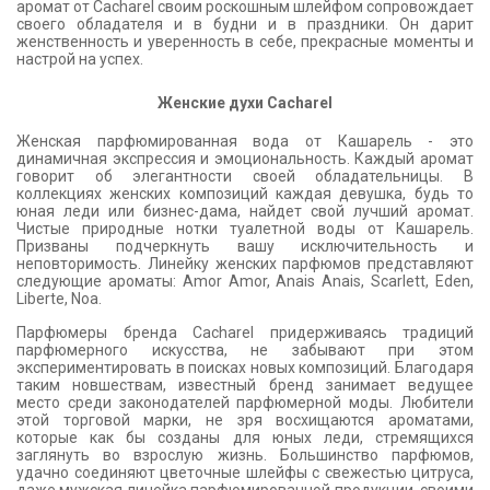
аромат от Cacharel своим роскошным шлейфом сопровождает
своего обладателя и в будни и в праздники. Он дарит
женственность и уверенность в себе, прекрасные моменты и
настрой на успех.
Женские духи Cacharel
Женская парфюмированная вода от Кашарель - это
динамичная экспрессия и эмоциональность. Каждый аромат
говорит об элегантности своей обладательницы. В
коллекциях женских композиций каждая девушка, будь то
юная леди или бизнес-дама, найдет свой лучший аромат.
Чистые природные нотки туалетной воды от Кашарель.
Призваны подчеркнуть вашу исключительность и
неповторимость. Линейку женских парфюмов представляют
следующие ароматы: Amor Amor, Anais Anais, Scarlett, Eden,
Liberte, Noa.
Парфюмеры бренда Cacharel придерживаясь традиций
парфюмерного искусства, не забывают при этом
экспериментировать в поисках новых композиций. Благодаря
таким новшествам, известный бренд занимает ведущее
место среди законодателей парфюмерной моды. Любители
этой торговой марки, не зря восхищаются ароматами,
которые как бы созданы для юных леди, стремящихся
заглянуть во взрослую жизнь. Большинство парфюмов,
удачно соединяют цветочные шлейфы с свежестью цитруса,