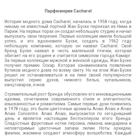
Парфюмерия Cacharel
История модного дома Cacharel, началась в 1958 году, когда
никому не известный портной Жан Буске переехал из Нима в
Париж. На первых порах он создал небольшую студию и начал
выпускать свои творения. Первые коллекции имели большой
успех, и это вдохновило Буске, создать в 1962 году
небольшую компанию, которую он назвал Cacharel. Свой
бренд Буске назвал в честь маленькой птички, которая
обитает на его родине и считается символом города Камарг.
За первые коллекции мужской и женской одежды, Жан Буске
получил премию Оскар. Которая ознаменовала появление
бутиков модного дома по всему свету. Но на этом Жан Буске
решил не останавливаться и на пике своей популярности
выпустил серию духов, нижнего белья, купальников,
канцтоваров, очков.
Стремительный рост бренда обусловлен его инновационными
идеями, сочетанием современного стиля и элегантности,
изысканностьи и романтизма. Самые первые духи появились
в 1978 году, это были цветочные ароматы Anais Anais и Anais
Anais Concentre. Anais Anais, выпускается по сегодняшний
день и является настоящим бестселлером этого бренда.
Сладостные фруктовые нотки персика, лимона, мандарина и
неповторимые цветочные запахи лилии. Ноты орхидеи,
фиалки, жасмина создают атмосферу волшебства. Каждый