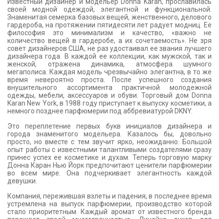
Известный дизайнер и модельер Donna Karan, прославилась
своей модной одеждой, элегантной и функциональной.
Знаменитая семерка базовых вещей, женственного, делового
гардероба, на протяжении пятидесяти лет радует модниц. Ее
философия это минимализм и качество, «важно не
количество вещей в гардеробе, а их сочетаемость». Не зря
совет дизайнеров США, не раз удостаивал ее звания лучшего
дизайнера года. В каждой ее коллекции, как мужской, так и
женской, отражена динамика, атмосфера шумного
мегаполиса. Каждая модель чрезвычайно элегантна, в то же
время невероятно проста. После успешного создания
внушительного ассортимента практичной молодежной
одежды, мебели, аксессуаров и обуви. Торговый дом Donna
Karan New York, в 1988 году приступает к выпуску косметики, а
немного позднее парфюмерии под аббревиатурой DKNY.
Это переплетение первых букв инициалов дизайнера и
города знаменитого модельера. Казалось бы, довольно
просто, но вместе с тем звучит ярко, неожиданно. Большой
опыт работы с известными талантливыми создателями сразу
принес успех ее косметике и духам. Теперь торговую марку
Донна Каран Нью Йорк предпочитают ценители парфюмерии
во всем мире. Она подчеркивает элегантность каждой
девушки.
Компания, пережившая взлеты и падения, в последнее время
устремлена на выпуск парфюмерии, производство которой
стало приоритетным. Каждый аромат от известного бренда