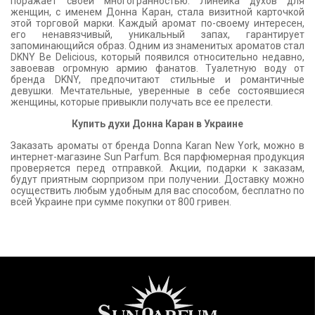
поражает своей многогранностью. Линейка духов для
женщин, с именем Донна Каран, стала визитной карточкой
этой торговой марки. Каждый аромат по-своему интересен,
его ненавязчивый, уникальный запах, гарантирует
запоминающийся образ. Одним из знаменитых ароматов стал
DKNY Be Delicious, который появился относительно недавно,
завоевав огромную армию фанатов. Туалетную воду от
бренда DKNY, предпочитают стильные и романтичные
девушки. Мечтательные, уверенные в себе состоявшиеся
женщины, которые привыкли получать все ее прелести.
Купить духи Донна Каран в Украине
Заказать ароматы от бренда Donna Karan New York, можно в
интернет-магазине Sun Parfum. Вся парфюмерная продукция
проверяется перед отправкой. Акции, подарки к заказам,
будут приятным сюрпризом при получении. Доставку можно
осуществить любым удобным для вас способом, бесплатно по
всей Украине при сумме покупки от 800 гривен.