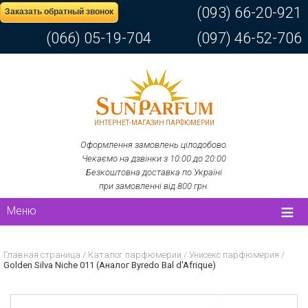
(093) 66-20-921
Заказать обратный звонок
(066) 05-19-704
(097) 46-52-706
ИНТЕРНЕТ-МАГАЗИН ПАРФЮМЕРИИ
Оформлення замовлень цілодобово.
Чекаємо на дзвінки з 10:00 до 20:00
Безкоштовна доставка по Україні
при замовленні від 800 грн.
Меню
Главная страница
/
Каталог парфюмерии
/
Унисекс парфюмерия
/
Golden Silva Niche 011 (Аналог Byredo Bal d'Afrique)