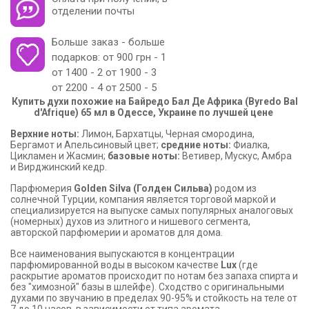
отделении почты
Больше заказ - больше
подарков: от 900 грн - 1
от 1400 - 2 от 1900 - 3
от 2200 - 4 от 2500 - 5
Купить духи похожие на Байредо Бал Де Африка (Byredo Bal
d'Afrique) 65 мл в Одессе, Украине по лучшей цене
Верхние ноты:
Лимон, Бархатцы, Черная смородина,
Бергамот и Апельсиновый цвет;
средние ноты:
Фиалка,
Цикламен и Жасмин;
базовые ноты:
Ветивер, Мускус, Амбра
и Вирджинский кедр.
Парфюмерия
Golden Silva (Голден Сильва)
родом из
солнечной Турции, компания является торговой маркой и
специализируется на выпуске самых популярных аналоговых
(номерных) духов из элитного и нишевого сегмента,
авторской парфюмерии и ароматов для дома.
Все наименования выпускаются в концентрации
парфюмированной воды в высоком качестве
Lux
(где
раскрытие ароматов происходит по нотам без запаха спирта и
без "химозной" базы в шлейфе). Сходство с оригинальными
духами по звучанию в пределах 90-95% и стойкость на теле от