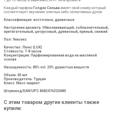
7 до 10 часов, в зависимости от типа аромата.
Каждый парфюм
Голден Сильва
имеет свой номер который
соответствует звучанию элитных либо селективных духов.
Классификация: восточные, древесные
Настроение аромата: Обволакивающий, соблазнительный,
притягательный, цитрусовый, древесный, пряный, свежий
Пол: Унисекс
Качество: Люкс (LUX)
Стойкость: 7-8 часов
Концентрация: Парфюмированная вода на масляной
основе
Насыщенность: 80% vol. 20% душистых веществ
Объем: 65 мл
Производитель: Турция
Класс: Масс-маркет
Штрихкод/EAN/UPC 8682476320480
С этим товаром другие клиенты также
купили: