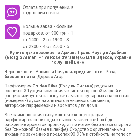
Оплата при получении, в
отделении почты
Больше заказ - больше
подарков: от 900 грн - 1
от 1400 - 2 от 1900 - 3
от 2200 - 4 от 2500 - 5
Купить духи похожие на Армани Прайв Роуз де Арабиан
(Giorgio Armani Prive Rose d'Arabie) 65 мл в Одессе, Украине
по лучшей цене
Верхние ноты:
Ваниль и Пачулли;
средние ноты:
Роза;
базовые ноты:
Дерево Агар.
Парфюмерия
Golden Silva (Голден Сильва)
родом из
солнечной Турции, компания является торговой маркой и
специализируется на выпуске самых популярных аналоговых
(номерных) духов из элитного и нишевого сегмента,
авторской парфюмерии и ароматов для дома.
Все наименования выпускаются в концентрации
парфюмированной воды в высоком качестве
Lux
(где
раскрытие ароматов происходит по нотам без запаха спирта и
без "химозной" базы в шлейфе). Сходство с оригинальными
духами по звучанию в пределах 90-95% и стойкость на теле от