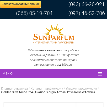
(093) 66-20-921
Заказать обратный звонок
(066) 05-19-704
(097) 46-52-706
ИНТЕРНЕТ-МАГАЗИН ПАРФЮМЕРИИ
Оформлення замовлень цілодобово.
Чекаємо на дзвінки з 10:00 до 20:00
Безкоштовна доставка по Україні
при замовленні від 800 грн.
Меню
Главная страница
/
Каталог парфюмерии
/
Унисекс парфюмерия
/
Golden Silva Niche 024 (Аналог Giorgio Armani Prive Rose d'Arabie)