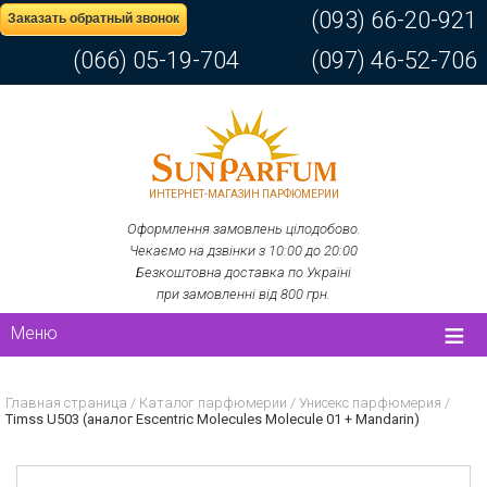
(093) 66-20-921
Заказать обратный звонок
(066) 05-19-704
(097) 46-52-706
ИНТЕРНЕТ-МАГАЗИН ПАРФЮМЕРИИ
Оформлення замовлень цілодобово.
Чекаємо на дзвінки з 10:00 до 20:00
Безкоштовна доставка по Україні
при замовленні від 800 грн.
Меню
Главная страница
/
Каталог парфюмерии
/
Унисекс парфюмерия
/
Timss U503 (аналог Escentric Molecules Molecule 01 + Mandarin)