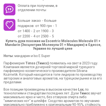
Оплата при получении, в
отделении почты
Больше заказ - больше
подарков: от 900 грн - 1
от 1400 - 2 от 1900 - 3
от 2200 - 4 от 2500 - 5
Купить духи похожие на Escentric Molecules Molecule 01 +
Mandarin (Эксцентрик Молекула 01 + Мандарин) в Одессе,
Украине по лучшей цене
Ноты:
мандарин и Iso E Super
Парфюмерия
Timss (Тимсс)
появилась на свет в 2023 году.
Компания является дочерней торговой маркой турецкого
парфюмерно-косметического производителя Silvana
Kozmetik. Который находится в топе лидеров по производству
авторских и аналоговых ароматов, на турецком рынке и за его
пределами.
Все позиции произведены в высоком качестве
Lux
, по
технологиям и стандартам последних лет. Духи
Тимсс
звучат
максимально ярко и чисто, без отзвуков спирта либо
"химических нот" в шлейфе. Сходство ароматов по звучанию
максимально приближено к оригинальным 90-95%, стойкость