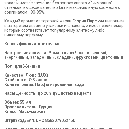
яркое и чистое звучание без запаха спирта и "химозных"
оттенков, высокое качество
Lux
и максимальную схожесть с
оригиналом - 90-95%.
Каждый аромат от торговой марки
Глория Парфюм
выполнен
в авторском дизайне упаковки и флакона, и имеет свой номер
который соответствует популярному элитному либо
нишевому парфюму.
Классификация: цветочные
Настроение аромата: Романтичный, женственный,
энергичный, загадочный, сладкий, фруктовый, цветочный
Пол: для Женщин
Качество: Люкс (LUX)
Стойкость: 7-8 часов
Концентрация: Парфюмированная вода
Насыщенность: до 20% душистых веществ
Объем: 55 мл
Производитель: Турция
Класс: Масс-маркет
Штрихкод/EAN/UPC 8682079052450