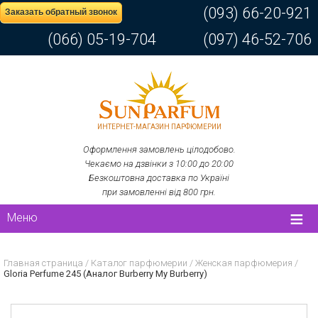
(093) 66-20-921
Заказать обратный звонок
(066) 05-19-704
(097) 46-52-706
ИНТЕРНЕТ-МАГАЗИН ПАРФЮМЕРИИ
Оформлення замовлень цілодобово.
Чекаємо на дзвінки з 10:00 до 20:00
Безкоштовна доставка по Україні
при замовленні від 800 грн.
Меню
Главная страница
/
Каталог парфюмерии
/
Женская парфюмерия
/
Gloria Perfume 245 (Аналог Burberry My Burberry)