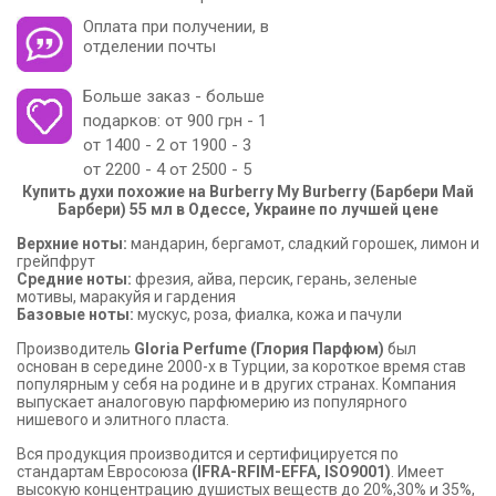
Оплата при получении, в
отделении почты
Больше заказ - больше
подарков: от 900 грн - 1
от 1400 - 2 от 1900 - 3
от 2200 - 4 от 2500 - 5
Купить духи похожие на Burberry My Burberry (Барбери Май
Барбери) 55 мл в Одессе, Украине по лучшей цене
Верхние ноты:
мандарин, бергамот, сладкий горошек, лимон и
грейпфрут
Средние ноты:
фрезия, айва, персик, герань, зеленые
мотивы, маракуйя и гардения
Базовые ноты:
мускус, роза, фиалка, кожа и пачули
Производитель
Gloria Perfume (Глория Парфюм)
был
основан в середине 2000-х в Турции, за короткое время став
популярным у себя на родине и в других странах. Компания
выпускает аналоговую парфюмерию из популярного
нишевого и элитного пласта.
Вся продукция производится и сертифицируется по
стандартам Евросоюза
(IFRA-RFIM-EFFA, ISO9001)
. Имеет
высокую концентрацию душистых веществ до 20%,30% и 35%,