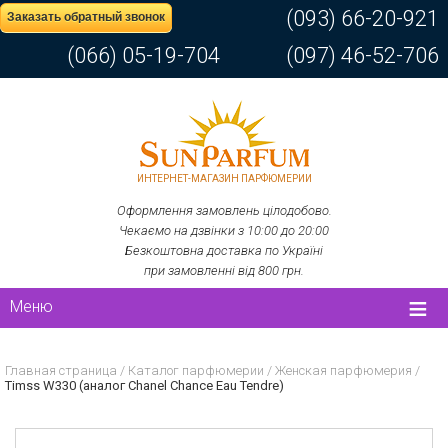
(093) 66-20-921
Заказать обратный звонок
(066) 05-19-704
(097) 46-52-706
ИНТЕРНЕТ-МАГАЗИН ПАРФЮМЕРИИ
Оформлення замовлень цілодобово.
Чекаємо на дзвінки з 10:00 до 20:00
Безкоштовна доставка по Україні
при замовленні від 800 грн.
Меню
Главная страница
/
Каталог парфюмерии
/
Женская парфюмерия
/
Timss W330 (аналог Chanel Chance Eau Tendre)