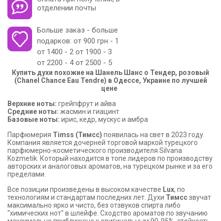
отделении почты
Больше заказ - больше
подарков: от 900 грн - 1
от 1400 - 2 от 1900 - 3
от 2200 - 4 от 2500 - 5
Купить духи похожие на Шанель Шанс о Тендер, розовый
(Chanel Chance Eau Tendre) в Одессе, Украине по лучшей
цене
Верхние ноты:
грейпфрут и айва
Средние ноты:
жасмин и гиацинт
Базовые ноты:
ирис, кедр, мускус и амбра
Парфюмерия
Timss (Тимсс)
появилась на свет в 2023 году.
Компания является дочерней торговой маркой турецкого
парфюмерно-косметического производителя Silvana
Kozmetik. Который находится в топе лидеров по производству
авторских и аналоговых ароматов, на турецком рынке и за его
пределами.
Все позиции произведены в высоком качестве
Lux
, по
технологиям и стандартам последних лет. Духи
Тимсс
звучат
максимально ярко и чисто, без отзвуков спирта либо
"химических нот" в шлейфе. Сходство ароматов по звучанию